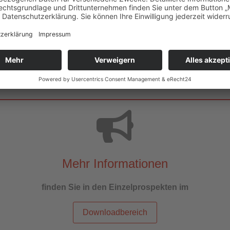
Alu-Anlagen UGF50
Alu-Anlagen SLF 95
Zahnriemenförderer
Schanierbandkettenförderer
Bunkersysteme
Sonderanlagen
Mehr Informationen
finden Sie in den Einzelprospekten im
Downloadbereich