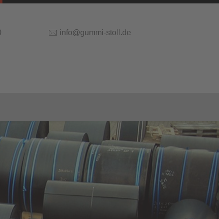
0
🖂
info@gummi-stoll.de