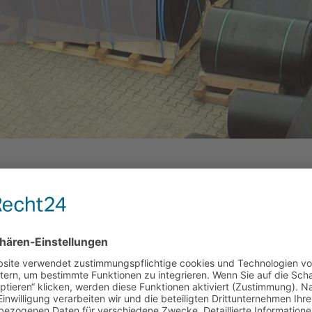
nlagenbau
er Fertigungs- und Liefermöglichkeiten über Förderanlagen un
Allgemeines über Aluprofile
Alu-Anlagen KGF34